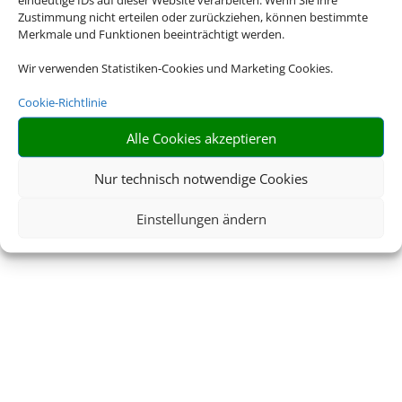
Zustimmung nicht erteilen oder zurückziehen, können bestimmte
AGB
Kontakt
Merkmale und Funktionen beeinträchtigt werden.
Wir verwenden Statistiken-Cookies und Marketing Cookies.
Service
Blacklisted Airlines
Cookie-Richtlinie
Online Check-In
Barrierefreiheitserklärun
g
Alle Cookies akzeptieren
Nur technisch notwendige Cookies
Einstellungen ändern
© 2026 • Schmetterling